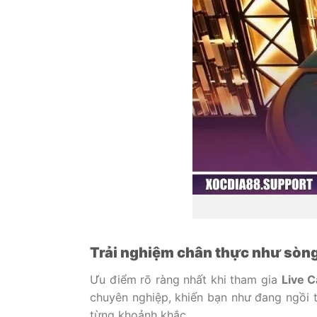
Trải nghiệm chân thực như sòn
Ưu điểm rõ ràng nhất khi tham gia
Live C
chuyên nghiệp, khiến bạn như đang ngồi 
từng khoảnh khắc.