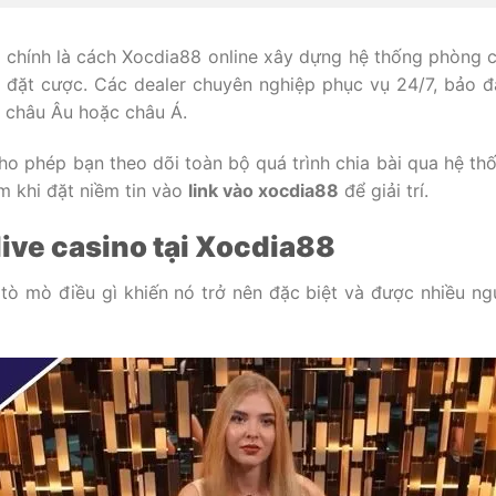
o
chính là cách Xocdia88 online xây dựng hệ thống phòng c
đặt cược. Các dealer chuyên nghiệp phục vụ 24/7, bảo đ
ở châu Âu hoặc châu Á.
 cho phép bạn theo dõi toàn bộ quá trình chia bài qua hệ 
m khi đặt niềm tin vào
link vào xocdia88
để giải trí.
live casino tại Xocdia88
tò mò điều gì khiến nó trở nên đặc biệt và được nhiều ng