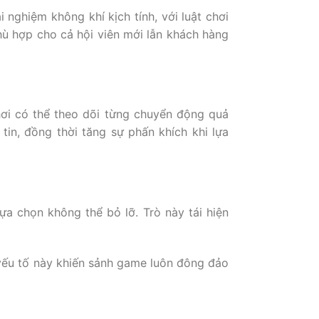
i nghiệm không khí kịch tính, với luật chơi
hù hợp cho cả hội viên mới lẫn khách hàng
hơi có thể theo dõi từng chuyển động quả
in, đồng thời tăng sự phấn khích khi lựa
ựa chọn không thể bỏ lỡ. Trò này tái hiện
h yếu tố này khiến sảnh game luôn đông đảo