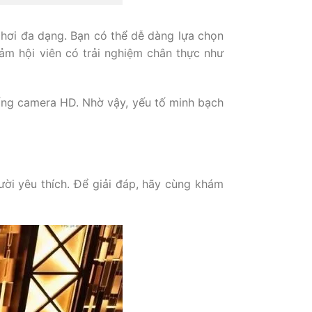
hơi đa dạng. Bạn có thể dễ dàng lựa chọn
ảm hội viên có trải nghiệm chân thực như
thống camera HD. Nhờ vậy, yếu tố minh bạch
ười yêu thích. Để giải đáp, hãy cùng khám